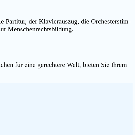
Par­ti­tur, der Kla­vier­aus­zug, die Orches­ter­stim­
kt zur Menschenrechtsbildung.
chen für eine gerech­te­re Welt, bie­ten Sie Ihrem