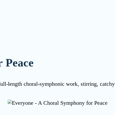
r Peace
l-length cho­ral-sym­pho­nic work, stir­ring, cat­chy a