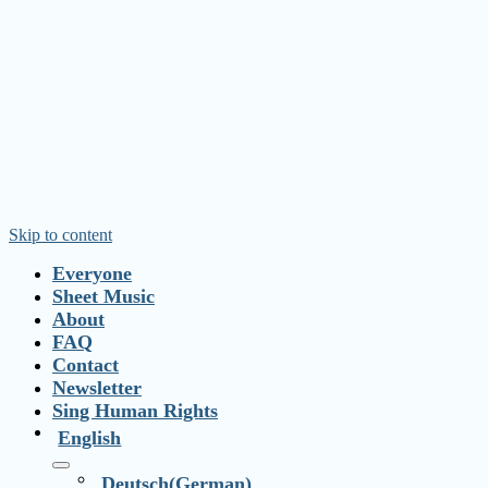
Skip to content
Everyone
Sheet Music
About
FAQ
Contact
Newsletter
Sing Human Rights
English
open
Deutsch
(
German
)