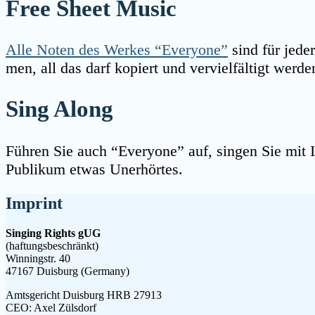
Free Sheet Music
Alle Noten des Wer­kes “Everyone”
sind für jeder­
men, all das darf kopiert und ver­viel­fäl­tigt wer­
Sing Along
Füh­ren Sie auch “Everyone” auf, sin­gen Sie mit Ih
Publi­kum etwas Unerhörtes.
Imprint
Singing Rights gUG
(haftungsbeschränkt)
Winningstr. 40
47167 Duisburg (Germany)
Amtsgericht Duisburg HRB 27913
CEO: Axel Zülsdorf