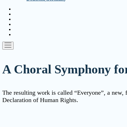
menu
twitter
facebook
youtube
email
paypal
soundcloud
open
menu
A Choral Symphony fo
The resul­ting work is cal­led “Everyone”, a new, ful
Decla­ra­ti­on of Human Rights.