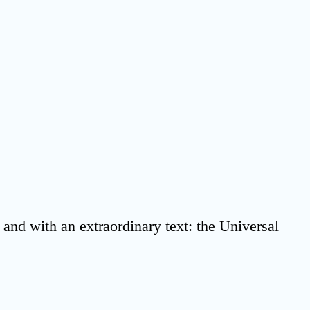
nd with an extra­or­di­na­ry text: the Uni­ver­sal