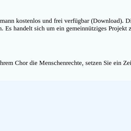
mann kos­ten­los und frei ver­füg­bar (Down­load). Die 
den. Es han­delt sich um ein gemein­nüt­zi­ges Pro­je
rem Chor die Men­schen­rech­te, set­zen Sie ein Zei­