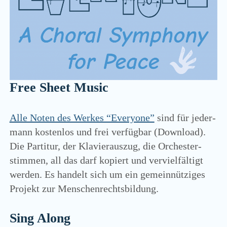
menu
DEUTSCH
(
GERMAN
)
twitter
facebook
youtube
email
paypal
soundcloud
Free Sheet Music
Alle Noten des Wer­kes “Everyone”
sind für jeder­
mann kos­ten­los und frei ver­füg­bar (Down­load).
Die Par­ti­tur, der Kla­vier­aus­zug, die Orches­ter­
stim­men, all das darf kopiert und ver­viel­fäl­tigt
wer­den. Es han­delt sich um ein gemein­nüt­zi­ges
Pro­jekt zur Menschenrechtsbildung.
Sing Along