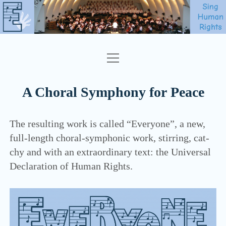
open
EVERYONE
menu
SHEET MUSIC
A Choral Symphony for Peace
ABOUT
The resul­ting work is cal­led “Everyone”, a new,
FAQ
full-length cho­ral-sym­pho­nic work, stir­ring, cat­
CONTACT
chy and with an extra­or­di­na­ry text: the Uni­ver­sal
Decla­ra­ti­on of Human Rights.
NEWSLETTER
SING HUMAN RIGHTS
ENGLISH
open