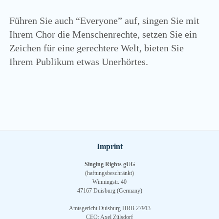
Füh­ren Sie auch “Everyone” auf, sin­gen Sie mit
Ihrem Chor die Men­schen­rech­te, set­zen Sie ein
Zei­chen für eine gerech­te­re Welt, bie­ten Sie
Ihrem Publi­kum etwas Unerhörtes.
Imprint
Singing Rights gUG
(haftungsbeschränkt)
Winningstr. 40
47167 Duisburg (Germany)
Amtsgericht Duisburg HRB 27913
CEO: Axel Zülsdorf